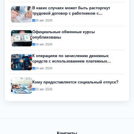
В каких случаях может быть расторгнут
трудовой договор с работником с
инвалидностью?
05 авг 2026
Официальные обменные курсы
опубликованы
04 авг 2026
К операциям по зачислению денежных
средств с использованием платежных
инструментов будет применяться риск-
04 авг 2026
ориентированный подход
Кому предоставляется социальный отпуск?
03 авг 2026
Контакты