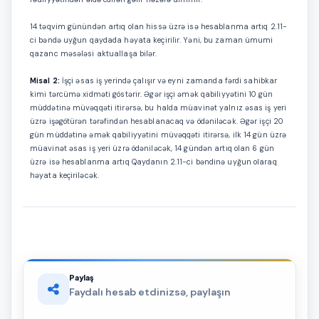
14 təqvim günündən artıq olan hissə üzrə isə hesablanma artıq 2.11-
ci bəndə uyğun qaydada həyata keçirilir. Yəni, bu zaman ümumi
qazanc məsələsi aktuallaşa bilər.
Misal 2:
İşçi əsas iş yerində çalışır və eyni zamanda fərdi sahibkar
kimi tərcümə xidməti göstərir. Əgər işçi əmək qabiliyyətini 10 gün
müddətinə müvəqqəti itirərsə, bu halda müavinət yalnız əsas iş yeri
üzrə işəgötürən tərəfindən hesablanacaq və ödəniləcək. Əgər işçi 20
gün müddətinə əmək qabiliyyətini müvəqqəti itirərsə, ilk 14 gün üzrə
müavinət əsas iş yeri üzrə ödəniləcək, 14 gündən artıq olan 6 gün
üzrə isə hesablanma artıq Qaydanın 2.11-ci bəndinə uyğun olaraq
həyata keçiriləcək.
Paylaş
Faydalı hesab etdinizsə, paylaşın