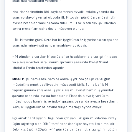
əsasında hesablanır və ödənilir.
Nazirlər Kabinetinin 189 saylı qərarının əvvəlki redaksiyasında da
əsas və əlavə iş yerləri olduqda ilk 14 təqvim günü üzrə müavinətin
ayrıca hesablanması nəzərdə tutulurdu. Lakin son dəyişikliklərdən
sonra mexanizm daha dəqiq müəyyən olunub:
- İlk 14 təqvim günü üzrə hər bir işəgötürən öz iş yerində olan qazanc
əsasında müavinəti ayrıca hesablayır və ödəyir;
- 14 gündən artıq olan hissə üzrə isə hesablanma artıq işçinin əsas
və əlavə iş yerləri üzrə ümumi qazancı əsasında Dövlət Sosial
Müdafiə Fondu tərəfindən aparılır.
Misal 1:
İşçi həm əsas, həm də əlavə iş yerində çalışır və 20 gün
müddətinə əmək qabiliyyətini müvəqqəti itirib. Bu halda ilk 14
təqvim gününə görə əsas iş yeri üzrə müavinət həmin iş yerindəki
qazanc əsasında ayrıca hesablanır. Eləcə də əlavə iş yeri üzrə
müavinət də həmin iş yerindəki qazanc əsasında ayrıca hesablanır.
Yəni, iki işəgötürən öz payına düşən məbləği ayrıca ödəyir.
İşçi əmək qabiliyyətini 14 gündən çox, yəni, 20 gün müddətinə itirdiyi
üçün sığortaçı olan DSMF tərəfindən ödənişlər həyata keçirilməlidir.
Beləliklə, 6 gün (20 gün – 14 gün) üzrə müavinət artıq işçinin bütün