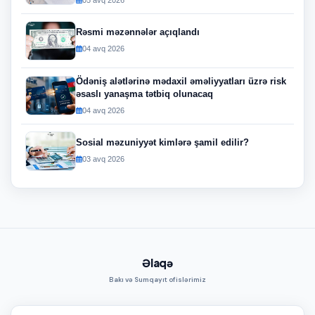
Rəsmi məzənnələr açıqlandı
04 avq 2026
Ödəniş alətlərinə mədaxil əməliyyatları üzrə risk
əsaslı yanaşma tətbiq olunacaq
04 avq 2026
Sosial məzuniyyət kimlərə şamil edilir?
03 avq 2026
Əlaqə
Bakı və Sumqayıt ofislərimiz