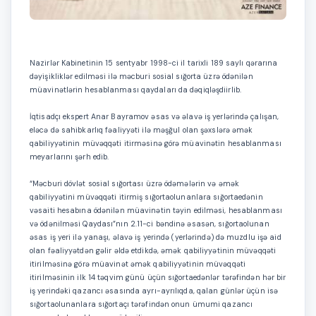
Nazirlər Kabinetinin 15 sentyabr 1998-ci il tarixli 189 saylı qərarına
dəyişikliklər edilməsi ilə məcburi sosial sığorta üzrə ödənilən
müavinətlərin hesablanması qaydaları da dəqiqləşdiirlib.
İqtisadçı ekspert Anar Bayramov əsas və əlavə iş yerlərində çalışan,
eləcə də sahibkarlıq fəaliyyəti ilə məşğul olan şəxslərə əmək
qabiliyyətinin müvəqqəti itirməsinə görə müavinətin hesablanması
meyarlarını şərh edib.
“Məcburi dövlət sosial sığortası üzrə ödəmələrin və əmək
qabiliyyətini müvəqqəti itirmiş sığortaolunanlara sığortaedənin
vəsaiti hesabına ödənilən müavinətin təyin edilməsi, hesablanması
və ödənilməsi Qaydası”nın 2.11-ci bəndinə əsasən, sığortaolunan
əsas iş yeri ilə yanaşı, əlavə iş yerində (yerlərində) də muzdlu işə aid
olan fəaliyyətdən gəlir əldə etdikdə, əmək qabiliyyətinin müvəqqəti
itirilməsinə görə müavinət əmək qabiliyyətinin müvəqqəti
itirilməsinin ilk 14 təqvim günü üçün sığortaedənlər tərəfindən hər bir
iş yerindəki qazancı əsasında ayrı-ayrılıqda, qalan günlər üçün isə
sığortaolunanlara sığortaçı tərəfindən onun ümumi qazancı