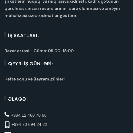
şirkətlərin hüquqi və miqrasiya xidməti, kadr uçotunun
qurulması, insan resurslarının idarə olunması və əməyin
mühafizəsi üzrə xidmətlər göstərir.
İŞ SAATLARI:
Bazar ertəsi - Cümə: 09:00-18:00
QEYRI IŞ GÜNLƏRI:
Həftə sonu və Bayram günləri
ƏLAQƏ:
+994 12 460 70 68
+994 70 694 24 22