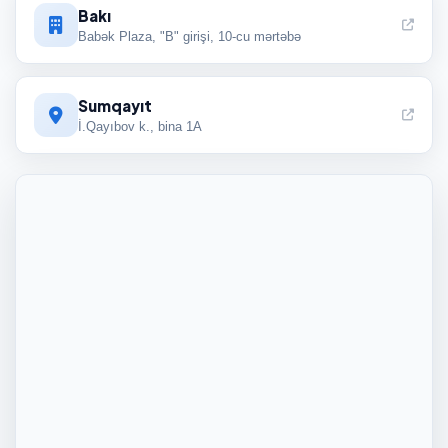
Bakı
Babək Plaza, "B" girişi, 10-cu mərtəbə
Sumqayıt
İ.Qayıbov k., bina 1A