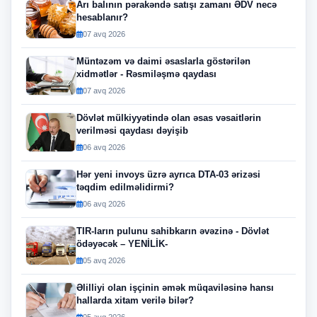
Arı balının pərakəndə satışı zamanı ƏDV necə
hesablanır?
07 avq 2026
Müntəzəm və daimi əsaslarla göstərilən
xidmətlər - Rəsmiləşmə qaydası
07 avq 2026
Dövlət mülkiyyətində olan əsas vəsaitlərin
verilməsi qaydası dəyişib
06 avq 2026
Hər yeni invoys üzrə ayrıca DTA-03 ərizəsi
təqdim edilməlidirmi?
06 avq 2026
TIR-ların pulunu sahibkarın əvəzinə - Dövlət
ödəyəcək – YENİLİK-
05 avq 2026
Əlilliyi olan işçinin əmək müqaviləsinə hansı
hallarda xitam verilə bilər?
05 avq 2026