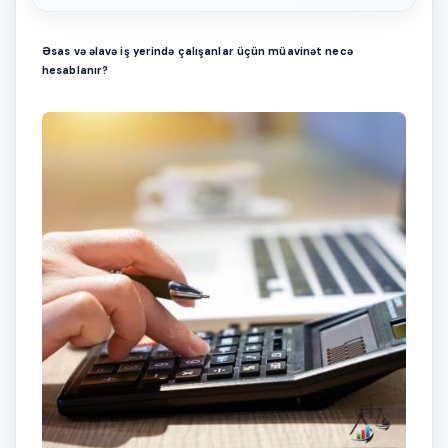
Әsas və əlavə iş yerində çalışanlar üçün müavinət necə
hesablanır?