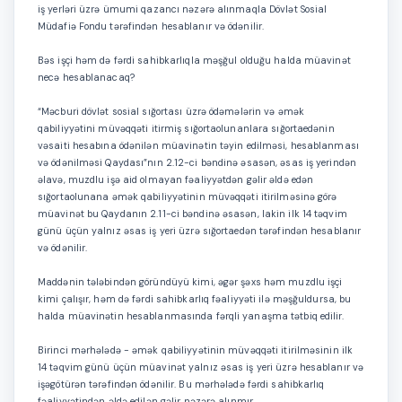
iş yerləri üzrə ümumi qazancı nəzərə alınmaqla Dövlət Sosial
Müdafiə Fondu tərəfindən hesablanır və ödənilir.
Bəs işçi həm də fərdi sahibkarlıqla məşğul olduğu halda müavinət
necə hesablanacaq?
“Məcburi dövlət sosial sığortası üzrə ödəmələrin və əmək
qabiliyyətini müvəqqəti itirmiş sığortaolunanlara sığortaedənin
vəsaiti hesabına ödənilən müavinətin təyin edilməsi, hesablanması
və ödənilməsi Qaydası”nın 2.12-ci bəndinə əsasən, əsas iş yerindən
əlavə, muzdlu işə aid olmayan fəaliyyətdən gəlir əldə edən
sığortaolunana əmək qabiliyyətinin müvəqqəti itirilməsinə görə
müavinət bu Qaydanın 2.11-ci bəndinə əsasən, lakin ilk 14 təqvim
günü üçün yalnız əsas iş yeri üzrə sığortaedən tərəfindən hesablanır
və ödənilir.
Maddənin tələbindən göründüyü kimi, əgər şəxs həm muzdlu işçi
kimi çalışır, həm də fərdi sahibkarlıq fəaliyyəti ilə məşğuldursa, bu
halda müavinətin hesablanmasında fərqli yanaşma tətbiq edilir.
Birinci mərhələdə - əmək qabiliyyətinin müvəqqəti itirilməsinin ilk
14 təqvim günü üçün müavinət yalnız əsas iş yeri üzrə hesablanır və
işəgötürən tərəfindən ödənilir. Bu mərhələdə fərdi sahibkarlıq
fəaliyyətindən əldə edilən gəlir nəzərə alınmır.