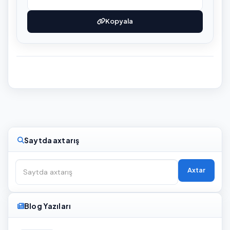
Kopyala
Saytda axtarış
Axtar
Blog Yazıları