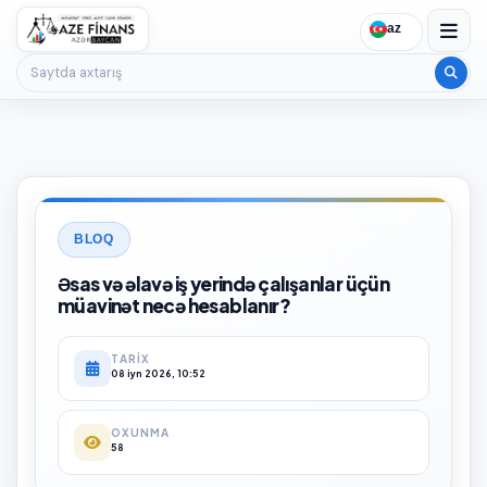
az
Saytda axtarış
BLOQ
Әsas və əlavə iş yerində çalışanlar üçün
müavinət necə hesablanır?
TARIX
08 iyn 2026, 10:52
OXUNMA
58