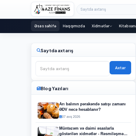
Saytda axtarış
Əsas səhifə
Haqqımızda
Xidmətlər
Kitabxan
Saytda axtarış
Axtar
Blog Yazıları
Arı balının pərakəndə satışı zamanı
ƏDV necə hesablanır?
07 avq 2026
Müntəzəm və daimi əsaslarla
göstərilən xidmətlər - Rəsmiləşmə