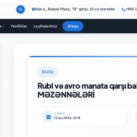
Bakı ş., Babək Plaza, "B" girişi, 10-cu mərtəbə
+994 1
a
Yeniliklər
Layihələrimiz
Əlaqə
BLOQ
Rubl və avro manata qarşı b
MƏZƏNNƏLƏRİ
TARIX
12 iyn 2026, 10:15