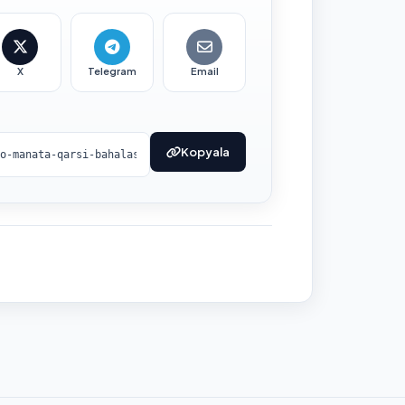
X
Telegram
Email
Kopyala