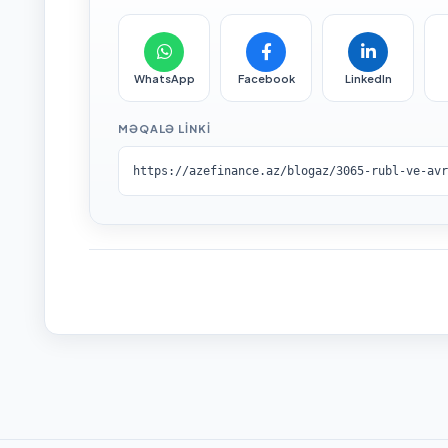
WhatsApp
Facebook
LinkedIn
MƏQALƏ LINKI