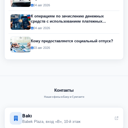
04 авг 2026
К операциям по зачислению денежных
средств с использованием платежных
инструментов будет применяться риск-
04 авг 2026
ориентированный подход
Кому предоставляется социальный отпуск?
03 авг 2026
Контакты
Наши офисы в Баку и Сумгаите
Bakı
Babek Plaza, вход «B», 10-й этаж