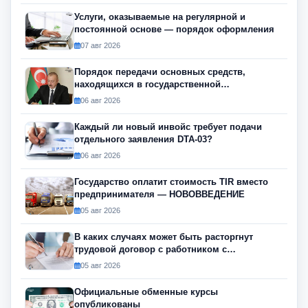
Услуги, оказываемые на регулярной и
постоянной основе — порядок оформления
07 авг 2026
Порядок передачи основных средств,
находящихся в государственной
собственности, изменился
06 авг 2026
Каждый ли новый инвойс требует подачи
отдельного заявления DTA-03?
06 авг 2026
Государство оплатит стоимость TIR вместо
предпринимателя — НОВОВВЕДЕНИЕ
05 авг 2026
В каких случаях может быть расторгнут
трудовой договор с работником с
инвалидностью?
05 авг 2026
Официальные обменные курсы
опубликованы