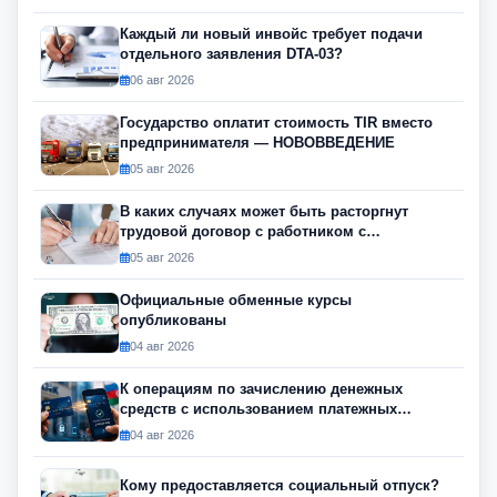
Каждый ли новый инвойс требует подачи
отдельного заявления DTA-03?
06 авг 2026
Государство оплатит стоимость TIR вместо
предпринимателя — НОВОВВЕДЕНИЕ
05 авг 2026
В каких случаях может быть расторгнут
трудовой договор с работником с
инвалидностью?
05 авг 2026
Официальные обменные курсы
опубликованы
04 авг 2026
К операциям по зачислению денежных
средств с использованием платежных
инструментов будет применяться риск-
04 авг 2026
ориентированный подход
Кому предоставляется социальный отпуск?