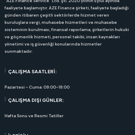
“AZE Finance Service” Ltd. Şti. 2020 yılının Eylül ayında
faaliyete başlamıştır. AZE Finance şirketi, faaliyete başladığı
günden itibaren çeşitli sektörlerde hizmet veren
kuruluşlara vergi, muhasebe hizmetleri ve muhasebe
sisteminin kurulması, finansal raporlama, şirketlerin hukuki
ve göçmenlik hizmeti, personel takibi, insan kaynakları
yönetimi ve iş güvenliği konularında hizmetler
sunmaktadır.
ÇALIŞMA SAATLERI:
Pazartesi - Cuma: 09:00-18:00
ÇALIŞMA DIŞI GÜNLER:
Hafta Sonu ve Resmi Tatiller