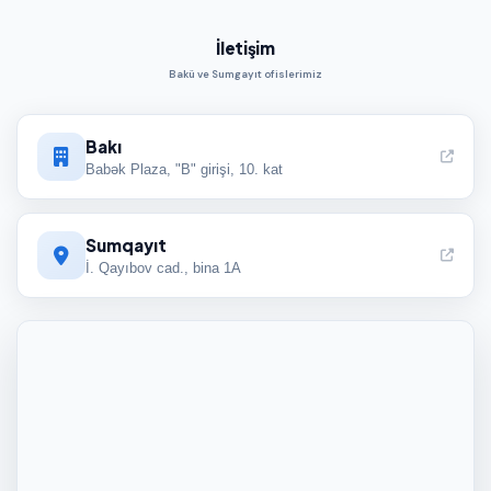
İletişim
Bakü ve Sumgayıt ofislerimiz
Bakı
Babək Plaza, "B" girişi, 10. kat
Sumqayıt
İ. Qayıbov cad., bina 1A