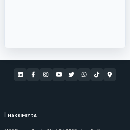
HAKKIMIZDA