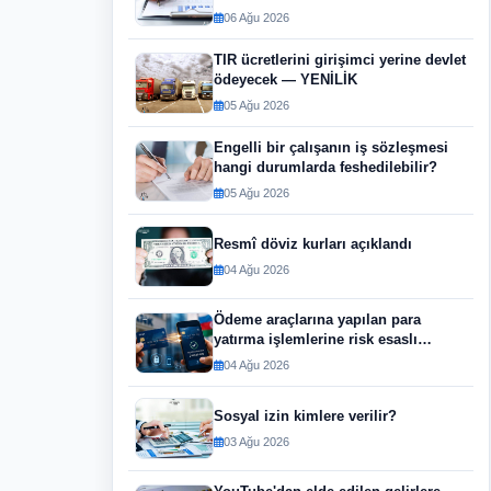
06 Ağu 2026
TIR ücretlerini girişimci yerine devlet
ödeyecek — YENİLİK
05 Ağu 2026
Engelli bir çalışanın iş sözleşmesi
hangi durumlarda feshedilebilir?
05 Ağu 2026
Resmî döviz kurları açıklandı
04 Ağu 2026
Ödeme araçlarına yapılan para
yatırma işlemlerine risk esaslı
yaklaşım uygulanacaktır
04 Ağu 2026
Sosyal izin kimlere verilir?
03 Ağu 2026