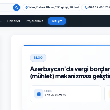
Bakü, Babək Plaza, "B" girişi, 10. kat
+994 12 460 70 
Haberler
Projelerimiz
İletişim
BLOQ
Azerbaycan’da vergi borçlar
(mühlet) mekanizması gelişti
TARIH
16 Nis 2026, 09:50