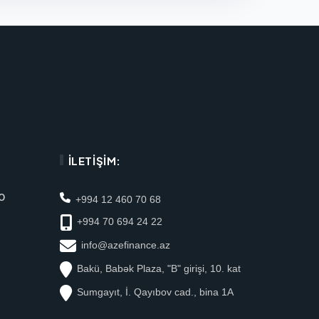
İLETIŞIM:
0
+994 12 460 70 68
+994 70 694 24 22
info@azefinance.az
Bakü, Babək Plaza, "B" girişi, 10. kat
Sumgayıt, İ. Qayıbov cad., bina 1A