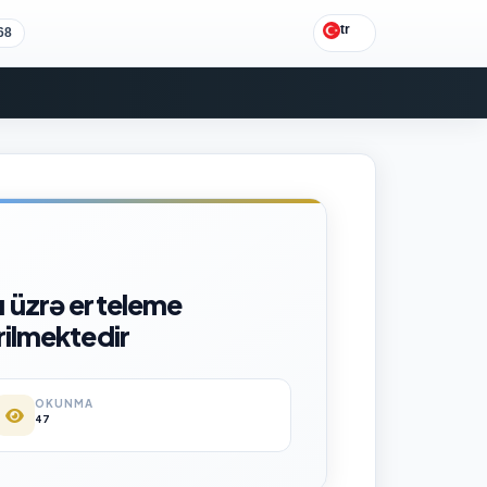
tr
68
ı üzrə erteleme
rilmektedir
OKUNMA
47