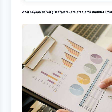
Azerbaycan’da vergi borçları üzrə erteleme (mühlet) mek