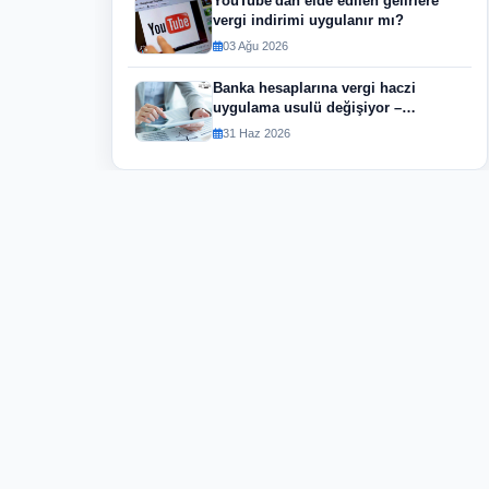
YouTube'dan elde edilen gelirlere
vergi indirimi uygulanır mı?
03 Ağu 2026
Banka hesaplarına vergi haczi
uygulama usulü değişiyor –
GİRİŞİMCİLER İÇİN YENİ
31 Haz 2026
DÜZENLEME