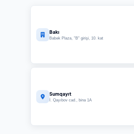
Bakı
Babək Plaza, "B" girişi, 10. kat
Sumqayıt
İ. Qayıbov cad., bina 1A