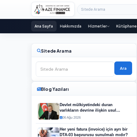
Sitede Arama
Ana Sayfa
Hakkımızda
Hizmetler
Kütüphane
Sitede Arama
Ara
Blog Yazıları
Devlet mülkiyetindeki duran
varlıkların devrine ilişkin usul
değiştirildi
06 Ağu 2026
Her yeni fatura (invoice) için ayrı bir
DTA-03 başvurusu sunulmalı mıdır?