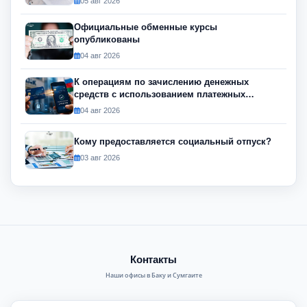
05 авг 2026
Официальные обменные курсы
опубликованы
04 авг 2026
К операциям по зачислению денежных
средств с использованием платежных
инструментов будет применяться риск-
04 авг 2026
ориентированный подход
Кому предоставляется социальный отпуск?
03 авг 2026
Контакты
Наши офисы в Баку и Сумгаите